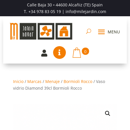
Calle Baja 30 • 44600 Alcañiz (TE) Spain
T.
+34 978 83 05 19
| info@milejardin.com
0


Inicio
/
Marcas
/
Menaje
/
Bormioli Rocco
/
Vaso
vidrio Diamond 39cl Bormioli Rocco