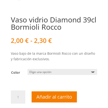
Vaso vidrio Diamond 39cl
Bormioli Rocco
Rango
2,00
€
-
2,30
€
de
precios:
Vaso bajo de la marca Bormioli Rocco con un diseño
desde
y fabricación exclusivos.
2,00 €
hasta
2,30 €
Color
Vaso
Añadir al carrito
vidrio
Diamond