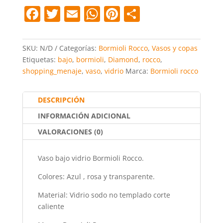
39cl
F
T
E
W
Pi
C
Bormioli
a
w
m
h
nt
o
Rocco
cantidad
c
itt
ai
at
er
m
SKU:
N/D
Categorías:
Bormioli Rocco
,
Vasos y copas
e
er
l
s
e
p
Etiquetas:
bajo
,
bormioli
,
Diamond
,
rocco
,
shopping_menaje
,
vaso
,
vidrio
Marca:
Bormioli rocco
b
A
st
ar
o
p
tir
DESCRIPCIÓN
o
p
INFORMACIÓN ADICIONAL
k
VALORACIONES (0)
Vaso bajo vidrio Bormioli Rocco.
Colores: Azul , rosa y transparente.
Material: Vidrio sodo no templado corte
caliente