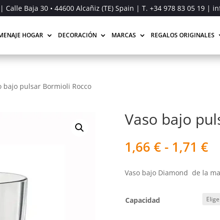
| Calle Baja 30 • 44600 Alcañiz (TE) Spain | T.
+34 978 83 05 19
| in
MENAJE HOGAR
DECORACIÓN
MARCAS
REGALOS ORIGINALES
o bajo pulsar Bormioli Rocco
Vaso bajo pul
R
1,66
€
-
1,71
€
d
pr
Vaso bajo Diamond de la mar
d
1,
h
Capacidad
1,