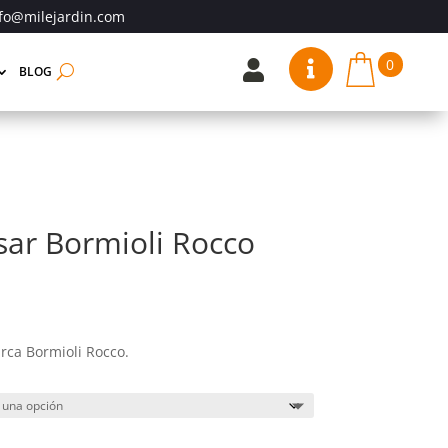
fo@milejardin.com
0


BLOG
sar Bormioli Rocco
ango
e
ecios:
ca Bormioli Rocco.
esde
66 €
asta
71 €