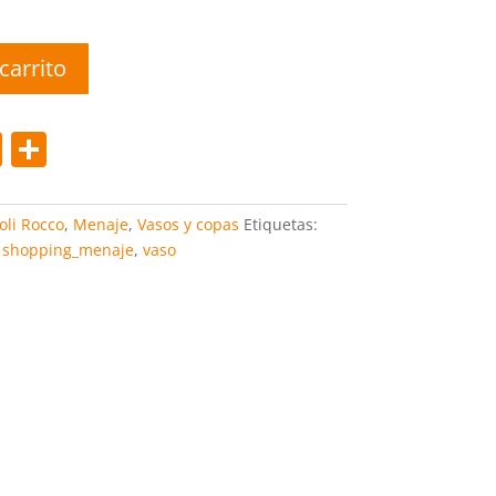
carrito
Pi
C
nt
o
er
m
oli Rocco
,
Menaje
,
Vasos y copas
Etiquetas:
e
p
,
shopping_menaje
,
vaso
st
ar
tir