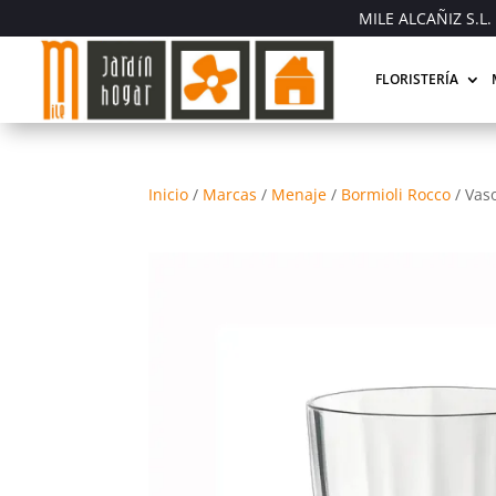
MILE ALCAÑIZ S.L. 
FLORISTERÍA
Inicio
/
Marcas
/
Menaje
/
Bormioli Rocco
/
Vas