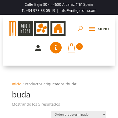
Calle Baja 30 • 44600 Alcañiz (TE) Spain
T.
+34 978 83 05 19
| info@milejardin.com
0


Inicio
/
Productos etiquetados “buda”
buda
Mostrando los 5 resultados