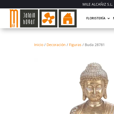
MILE ALCAÑIZ S.L. 
FLORISTERÍA
Inicio
/
Decoración
/
Figuras
/
Buda 28781