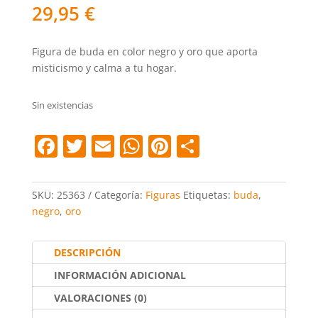
29,95
€
Figura de buda en color negro y oro que aporta
misticismo y calma a tu hogar.
Sin existencias
F
T
E
W
Pi
C
a
w
m
h
nt
o
c
itt
ai
at
er
m
SKU:
25363
Categoría:
Figuras
Etiquetas:
buda
,
e
er
l
s
e
p
negro
,
oro
b
A
st
ar
o
p
tir
DESCRIPCIÓN
o
p
INFORMACIÓN ADICIONAL
k
VALORACIONES (0)