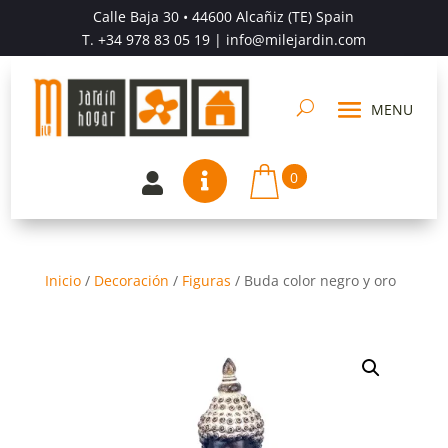
Calle Baja 30 • 44600 Alcañiz (TE) Spain
T.
+34 978 83 05 19
| info@milejardin.com
0


Inicio
/
Decoración
/
Figuras
/
Buda color negro y oro