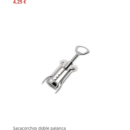
4,25
€
Sacacorchos doble palanca