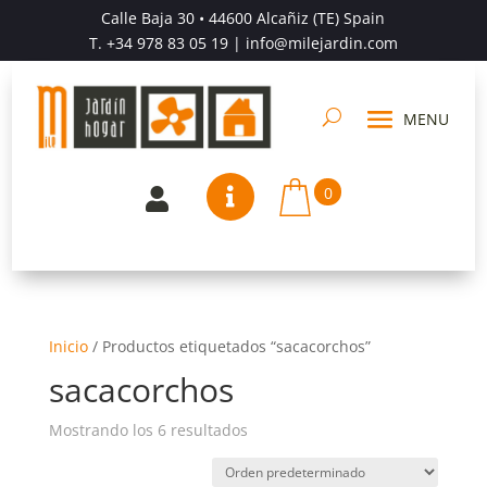
Calle Baja 30 • 44600 Alcañiz (TE) Spain
T.
+34 978 83 05 19
| info@milejardin.com
0


Inicio
/
Productos etiquetados “sacacorchos”
sacacorchos
Mostrando los 6 resultados