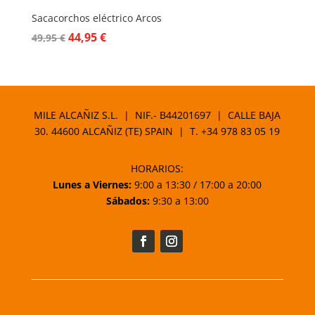
Sacacorchos eléctrico Arcos
El
El
44,95
€
49,95
€
precio
precio
original
actual
era:
es:
49,95 €.
44,95 €.
MILE ALCAÑIZ S.L. | NIF.- B44201697 | CALLE BAJA
30. 44600 ALCAÑIZ (TE) SPAIN | T.
+34 978 83 05 19
HORARIOS:
Lunes a Viernes:
9:00 a 13:30 / 17:00 a 20:00
Sábados:
9:30 a 13:00