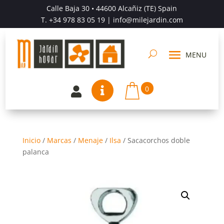
Calle Baja 30 • 44600 Alcañiz (TE) Spain
T.
+34 978 83 05 19
| info@milejardin.com
0


Inicio
/
Marcas
/
Menaje
/
Ilsa
/
Sacacorchos doble
palanca