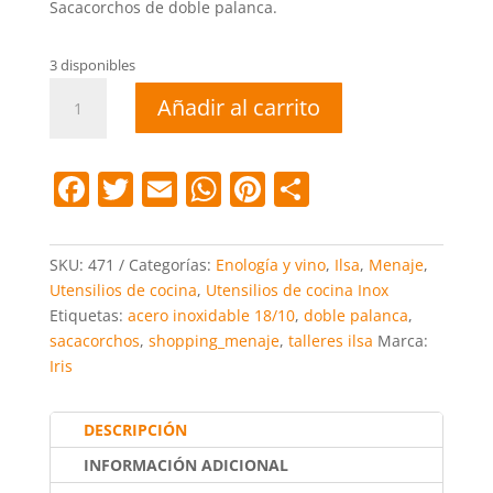
Sacacorchos de doble palanca.
3 disponibles
Sacacorchos
Añadir al carrito
doble
palanca
cantidad
F
T
E
W
Pi
C
a
w
m
h
nt
o
c
itt
ai
at
er
m
SKU:
471
Categorías:
Enología y vino
,
Ilsa
,
Menaje
,
e
er
l
s
e
p
Utensilios de cocina
,
Utensilios de cocina Inox
Etiquetas:
acero inoxidable 18/10
,
doble palanca
,
b
A
st
ar
sacacorchos
,
shopping_menaje
,
talleres ilsa
Marca:
o
p
tir
Iris
o
p
k
DESCRIPCIÓN
INFORMACIÓN ADICIONAL