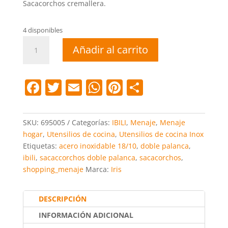
Sacacorchos cremallera.
4 disponibles
Sacacorchos
Añadir al carrito
doble
palanca
cantidad
F
T
E
W
Pi
C
a
w
m
h
nt
o
c
itt
ai
at
er
m
SKU:
695005
Categorías:
IBILI
,
Menaje
,
Menaje
e
er
l
s
e
p
hogar
,
Utensilios de cocina
,
Utensilios de cocina Inox
Etiquetas:
acero inoxidable 18/10
,
doble palanca
,
b
A
st
ar
ibili
,
sacaccorchos doble palanca
,
sacacorchos
,
o
p
tir
shopping_menaje
Marca:
Iris
o
p
k
DESCRIPCIÓN
INFORMACIÓN ADICIONAL