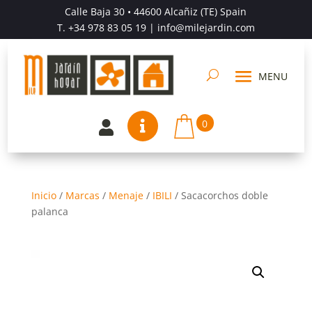
Calle Baja 30 • 44600 Alcañiz (TE) Spain
T.
+34 978 83 05 19
| info@milejardin.com
0


Inicio
/
Marcas
/
Menaje
/
IBILI
/
Sacacorchos doble
palanca