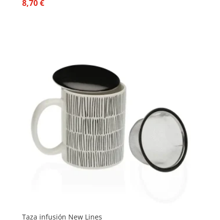
8,70
€
Taza infusión New Lines