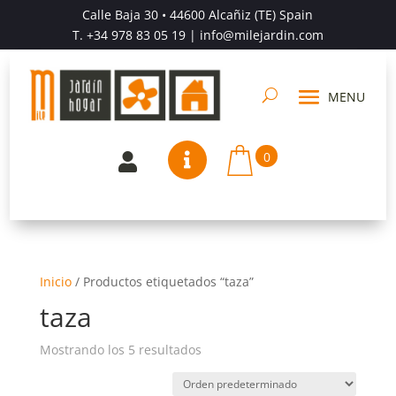
Calle Baja 30 • 44600 Alcañiz (TE) Spain
T.
+34 978 83 05 19
| info@milejardin.com
0


Inicio
/
Productos etiquetados “taza”
taza
Mostrando los 5 resultados