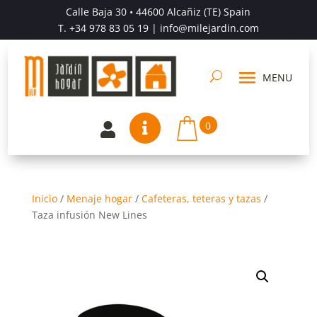
Calle Baja 30 • 44600 Alcañiz (TE) Spain
T.
+34 978 83 05 19
| info@milejardin.com
0


Inicio
/
Menaje hogar
/
Cafeteras, teteras y tazas
/
Taza infusión New Lines