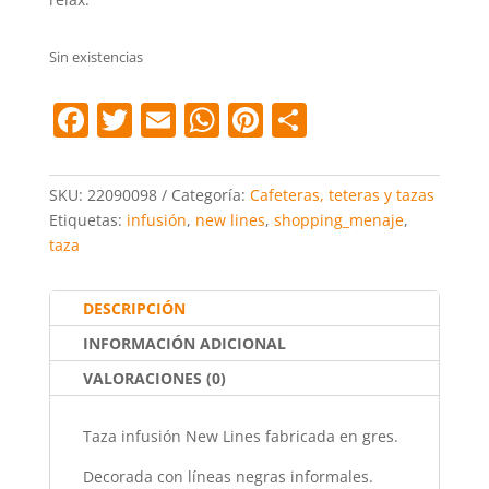
Sin existencias
F
T
E
W
Pi
C
a
w
m
h
nt
o
c
itt
ai
at
er
m
SKU:
22090098
Categoría:
Cafeteras, teteras y tazas
e
er
l
s
e
p
Etiquetas:
infusión
,
new lines
,
shopping_menaje
,
taza
b
A
st
ar
o
p
tir
DESCRIPCIÓN
o
p
INFORMACIÓN ADICIONAL
k
VALORACIONES (0)
Taza infusión New Lines fabricada en gres.
Decorada con líneas negras informales.