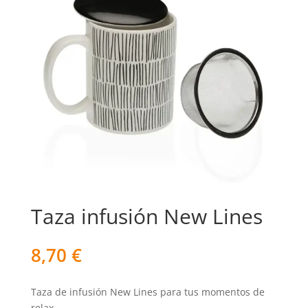
Taza infusión New Lines
8,70
€
Taza de infusión New Lines para tus momentos de
relax.