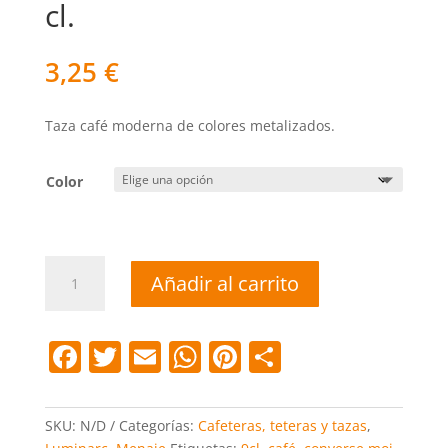
cl.
3,25
€
Taza café moderna de colores metalizados.
Color
Taza
Añadir al carrito
café
conserve
moi
F
T
E
W
Pi
C
9
a
w
m
h
nt
o
cl.
cantidad
c
itt
ai
at
er
m
SKU:
N/D
Categorías:
Cafeteras, teteras y tazas
,