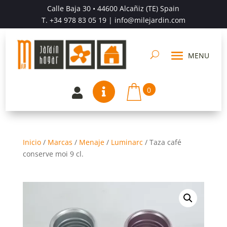
Calle Baja 30 • 44600 Alcañiz (TE) Spain
T.
+34 978 83 05 19
| info@milejardin.com
0


Inicio
/
Marcas
/
Menaje
/
Luminarc
/
Taza café
conserve moi 9 cl.