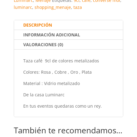
e
er
l
s
e
p
Luminarc
,
Menaje
Etiquetas:
9cl
,
café
,
converse moi
,
luminarc
,
shopping_menaje
,
taza
b
A
st
ar
o
p
tir
DESCRIPCIÓN
o
p
INFORMACIÓN ADICIONAL
k
VALORACIONES (0)
Taza café 9cl de colores metalizados
Colores: Rosa , Cobre , Oro , Plata
Material : Vidrio metalizado
De la casa Luminarc
En tus eventos quedaras como un rey.
También te recomendamos…