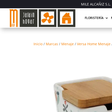
MILE ALCAÑIZ S.L. 
FLORISTERÍA
Inicio
/
Marcas
/
Menaje
/
Versa Home Menaje