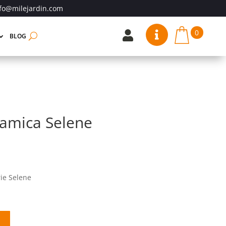
fo@milejardin.com
0


BLOG
ramica Selene
ie Selene