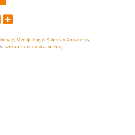
Pi
C
nt
o
er
m
Menaje
,
Menaje hogar
,
Saleros y Azucareros
,
e
p
s:
azucarero
,
ceramica
,
selene
,
st
ar
tir