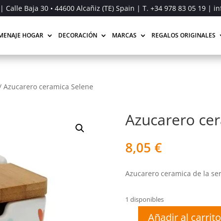
| Calle Baja 30 • 44600 Alcañiz (TE) Spain | T.
+34 978 83 05 19
| in
MENAJE HOGAR
DECORACIÓN
MARCAS
REGALOS ORIGINALES
/
Azucarero ceramica Selene
Azucarero ce
8,05
€
Azucarero ceramica de la ser
1 disponibles
Añadir al carrito