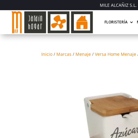
MILE ALCAÑIZ S.L. 
FLORISTERÍA
Inicio
/
Marcas
/
Menaje
/
Versa Home Menaje