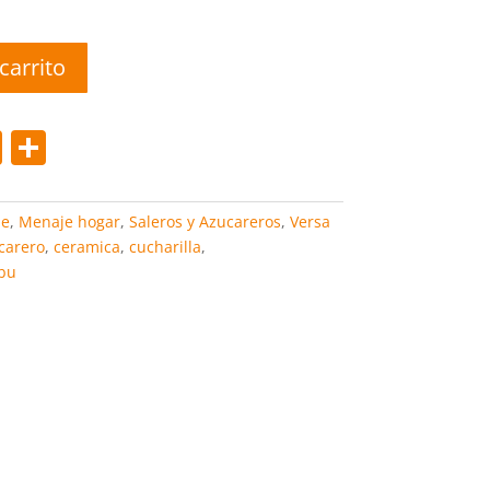
carrito
Pi
C
nt
o
er
m
je
,
Menaje hogar
,
Saleros y Azucareros
,
Versa
e
p
carero
,
ceramica
,
cucharilla
,
bu
st
ar
tir