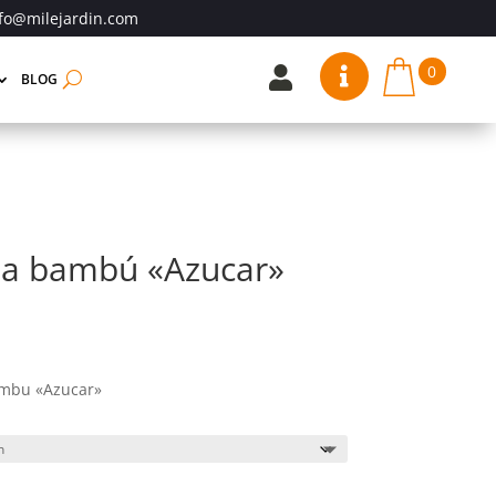
fo@milejardin.com
0


BLOG
pa bambú «Azucar»
ambu «Azucar»