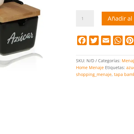
Azucarero
Añadir al 
tapa
bambú
"Azucar"
F
T
E
W
cantidad
a
w
m
h
c
itt
ai
at
SKU:
N/D
Categorías:
Mena
e
er
l
s
Home Menaje
Etiquetas:
azu
shopping_menaje
,
tapa bam
b
A
o
p
o
p
k