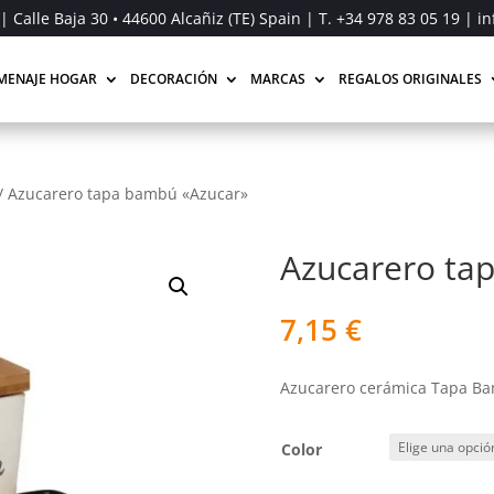
| Calle Baja 30 • 44600 Alcañiz (TE) Spain | T.
+34 978 83 05 19
| in
MENAJE HOGAR
DECORACIÓN
MARCAS
REGALOS ORIGINALES
/
Azucarero tapa bambú «Azucar»
Azucarero ta
7,15
€
Azucarero cerámica Tapa B
Color