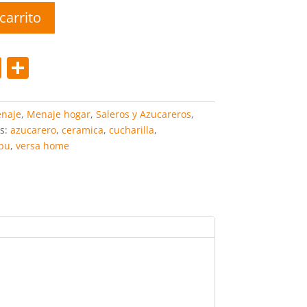
carrito
Pi
C
nt
o
er
m
naje
,
Menaje hogar
,
Saleros y Azucareros
,
e
p
s:
azucarero
,
ceramica
,
cucharilla
,
bu
,
versa home
st
ar
tir