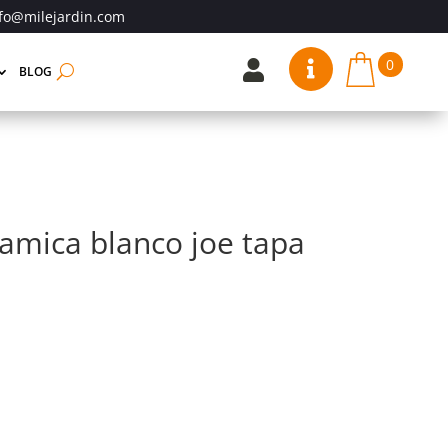
fo@milejardin.com
0


BLOG
amica blanco joe tapa