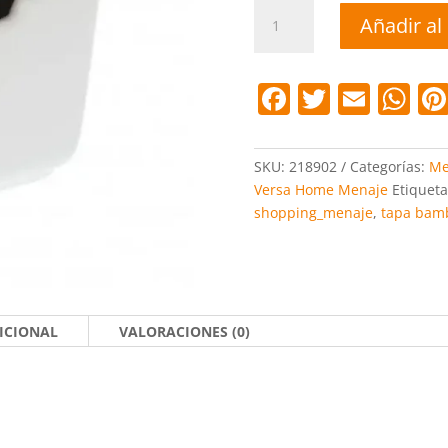
Azucarero
Añadir al 
ceramica
blanco
joe
F
T
E
W
tapa
a
w
m
h
bambú
cantidad
c
itt
ai
at
SKU:
218902
Categorías:
Me
e
er
l
s
Versa Home Menaje
Etiqueta
shopping_menaje
,
tapa bam
b
A
o
p
o
p
k
ICIONAL
VALORACIONES (0)