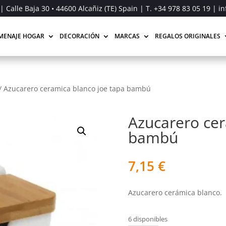
| Calle Baja 30 • 44600 Alcañiz (TE) Spain | T.
+34 978 83 05 19
| in
MENAJE HOGAR
DECORACIÓN
MARCAS
REGALOS ORIGINALES
/
Azucarero ceramica blanco joe tapa bambú
Azucarero cer
bambú
7,15
€
Azucarero cerámica blanco.
6 disponibles