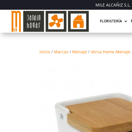
MILE ALCAÑIZ S.L. 
FLORISTERÍA
Inicio
/
Marcas
/
Menaje
/
Versa Home Menaje