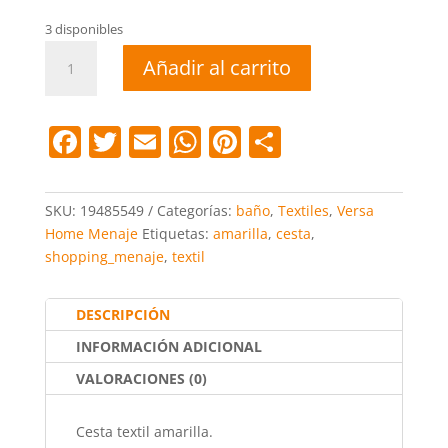
3 disponibles
Cesta
Añadir al carrito
textil
amarilla
cantidad
F
T
E
W
Pi
C
a
w
m
h
nt
o
c
itt
ai
at
er
m
SKU:
19485549
Categorías:
baño
,
Textiles
,
Versa
e
er
l
s
e
p
Home Menaje
Etiquetas:
amarilla
,
cesta
,
shopping_menaje
,
textil
b
A
st
ar
o
p
tir
DESCRIPCIÓN
o
p
INFORMACIÓN ADICIONAL
k
VALORACIONES (0)
Cesta textil amarilla.