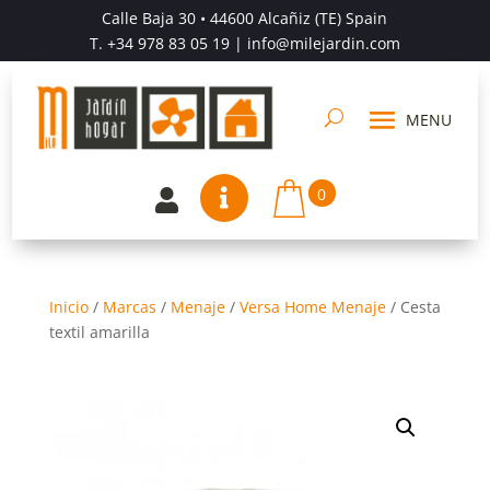
Calle Baja 30 • 44600 Alcañiz (TE) Spain
T.
+34 978 83 05 19
| info@milejardin.com
0


Inicio
/
Marcas
/
Menaje
/
Versa Home Menaje
/
Cesta
textil amarilla