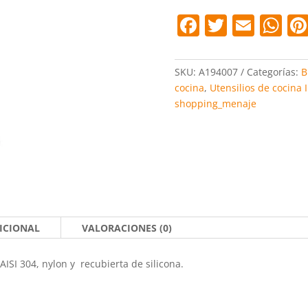
F
T
E
W
a
w
m
h
c
itt
ai
at
SKU:
A194007
Categorías:
B
e
er
l
s
cocina
,
Utensilios de cocina 
shopping_menaje
b
A
o
p
o
p
k
ICIONAL
VALORACIONES (0)
SI 304, nylon y recubierta de silicona.