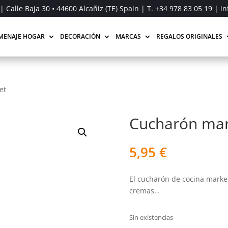
| Calle Baja 30 • 44600 Alcañiz (TE) Spain | T.
+34 978 83 05 19
| in
MENAJE HOGAR
DECORACIÓN
MARCAS
REGALOS ORIGINALES
et
Cucharón mar
5,95
€
El cucharón de cocina market
cremas…
Sin existencias