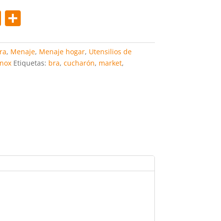
Pi
C
nt
o
er
m
ra
,
Menaje
,
Menaje hogar
,
Utensilios de
e
p
Inox
Etiquetas:
bra
,
cucharón
,
market
,
st
ar
tir