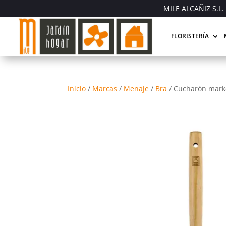
MILE ALCAÑIZ S.L. 
FLORISTERÍA
Inicio
/
Marcas
/
Menaje
/
Bra
/
Cucharón mark