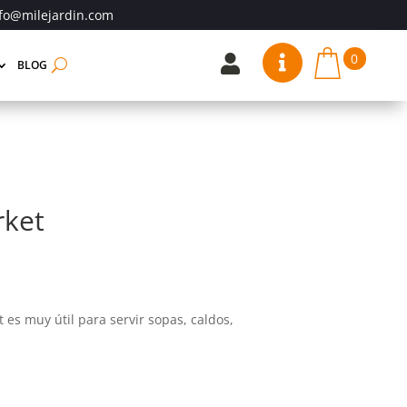
fo@milejardin.com
0


BLOG
ket
 es muy útil para servir sopas, caldos,