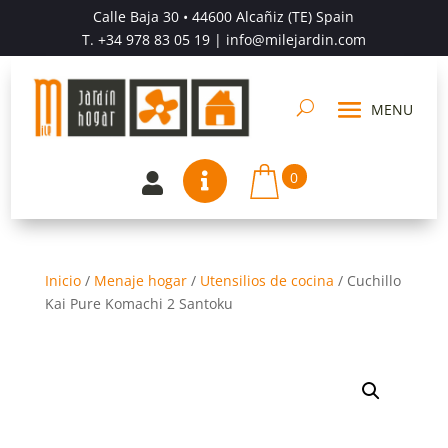
Calle Baja 30 • 44600 Alcañiz (TE) Spain
T.
+34 978 83 05 19
| info@milejardin.com
0


Inicio
/
Menaje hogar
/
Utensilios de cocina
/
Cuchillo
Kai Pure Komachi 2 Santoku