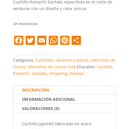
Cuchillo Komachi Santoku especilista en el corte de
verduras con un diseño y color únicos.
Sin existencias
F
T
E
W
Pi
C
a
w
m
h
nt
o
c
itt
ai
at
er
m
Categorías:
Cuchillos, tacomas y tijeras
,
Utensilios de
e
er
l
s
e
p
cocina
,
Utensilios de cocina Inox
Etiquetas:
cuchillo
,
Komachi
,
santoku
,
shopping_menaje
b
A
st
ar
o
p
tir
DESCRIPCIÓN
o
p
INFORMACIÓN ADICIONAL
k
VALORACIONES (0)
Cuchillo japonés fabricado en acero