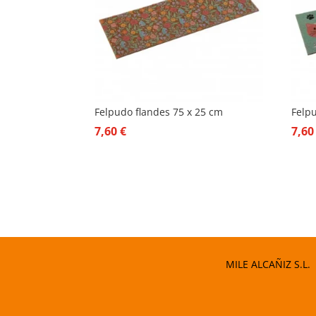
Felpudo flandes 75 x 25 cm
Felp
7,60
€
7,6
MILE ALCAÑIZ S.L.