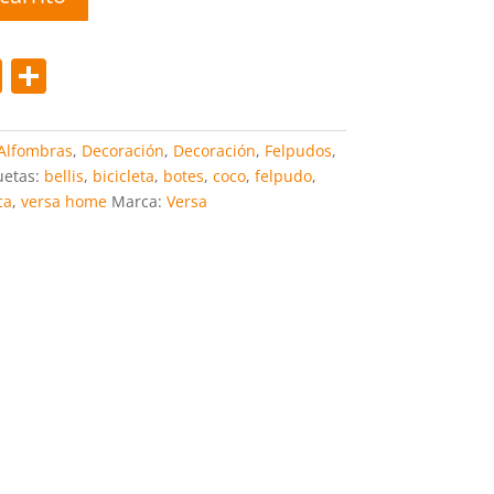
Pi
C
nt
o
er
m
Alfombras
,
Decoración
,
Decoración
,
Felpudos
,
e
p
uetas:
bellis
,
bicicleta
,
botes
,
coco
,
felpudo
,
ca
,
versa home
Marca:
Versa
st
ar
tir