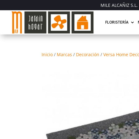
MILE ALCAÑIZ S.L. 
FLORISTERÍA
Inicio
/
Marcas
/
Decoración
/
Versa Home Deco