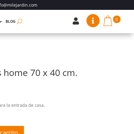
fo@milejardin.com
0


BLOG
s home 70 x 40 cm.
ra la entrada de casa.
carrito