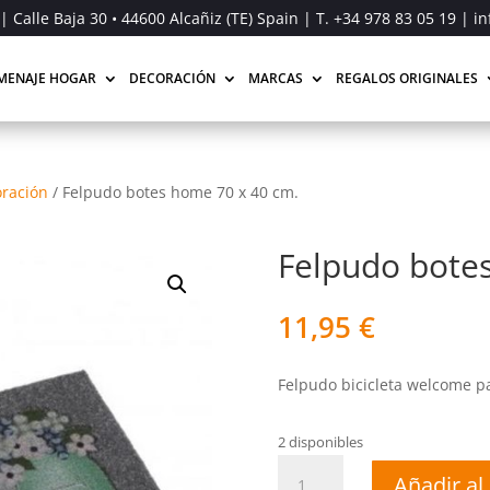
| Calle Baja 30 • 44600 Alcañiz (TE) Spain | T.
+34 978 83 05 19
| in
MENAJE HOGAR
DECORACIÓN
MARCAS
REGALOS ORIGINALES
ración
/
Felpudo botes home 70 x 40 cm.
Felpudo bote
11,95
€
Felpudo bicicleta welcome pa
2 disponibles
Felpudo
Añadir al 