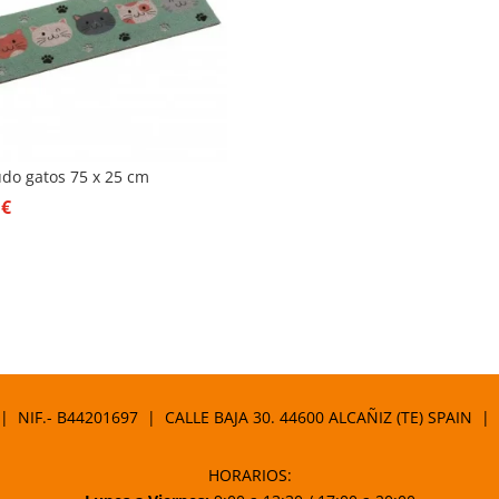
udo gatos 75 x 25 cm
0
€
 | NIF.- B44201697 | CALLE BAJA 30. 44600 ALCAÑIZ (TE) SPAIN |
HORARIOS: