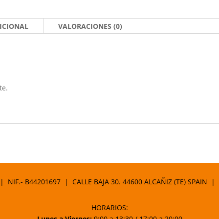
ICIONAL
VALORACIONES (0)
te.
 | NIF.- B44201697 | CALLE BAJA 30. 44600 ALCAÑIZ (TE) SPAIN |
HORARIOS:
Lunes a Viernes:
9:00 a 13:30 / 17:00 a 20:00