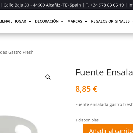
| Calle Baja 30 • 44600 Alcañiz (TE) Spain | T.
+34 978 83 05 19
| in
MENAJE HOGAR
DECORACIÓN
MARCAS
REGALOS ORIGINALES
das Gastro Fresh
Fuente Ensala
8,85
€
Fuente ensalada gastro fresh
1 disponibles
Añadir al carrito