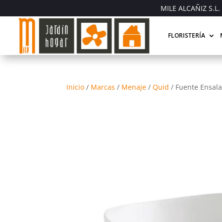
MILE ALCAÑIZ S.L. 
FLORISTERÍA
Inicio
/
Marcas
/
Menaje
/
Quid
/
Fuente Ensala