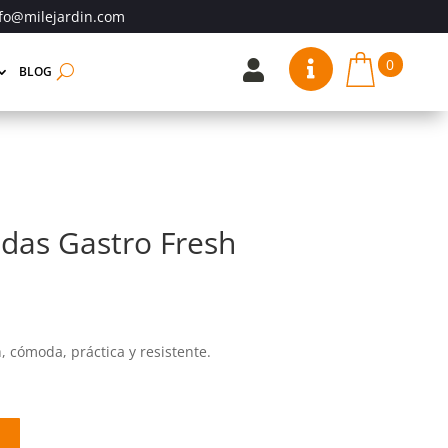
fo@milejardin.com
0


BLOG
das Gastro Fresh
, cómoda, práctica y resistente.