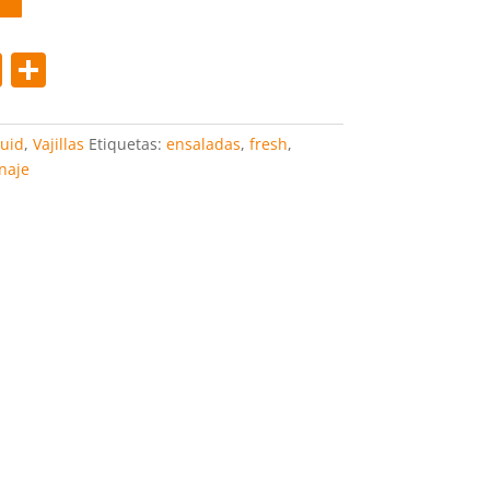
Pi
C
nt
o
er
m
uid
,
Vajillas
Etiquetas:
ensaladas
,
fresh
,
e
p
naje
st
ar
tir