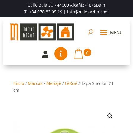
Calle Baja 30 • 44600 Alcañiz (TE) Spain
T.
+34 978 83 05 19
| info@milejardin.com
0


Inicio
/
Marcas
/
Menaje
/
LéKué
/
Tapa Succión 21
cm