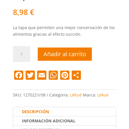
8,98
€
La tapa que permiten una mejor conservación de los
alimentos gracias al efecto succión.
Tapa
Añadir al carrito
Succión
21
cm
F
T
E
W
Pi
C
cantidad
a
w
m
h
nt
o
c
itt
ai
at
er
m
SKU:
1270221r08
Categoría:
LéKué
Marca:
Lékué
e
er
l
s
e
p
b
A
st
ar
DESCRIPCIÓN
o
p
tir
INFORMACIÓN ADICIONAL