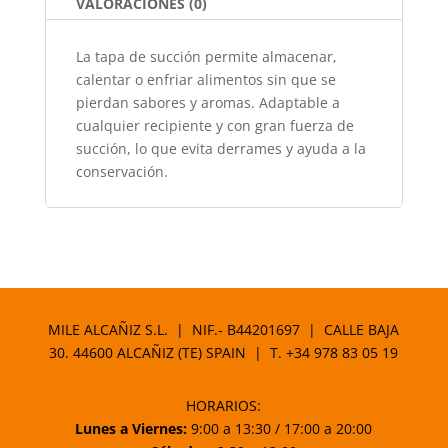
o
p
VALORACIONES (0)
k
La tapa de succión permite almacenar,
calentar o enfriar alimentos sin que se
pierdan sabores y aromas. Adaptable a
cualquier recipiente y con gran fuerza de
succión, lo que evita derrames y ayuda a la
conservación.
MILE ALCAÑIZ S.L. | NIF.- B44201697 | CALLE BAJA
30. 44600 ALCAÑIZ (TE) SPAIN | T.
+34 978 83 05 19
HORARIOS:
Lunes a Viernes:
9:00 a 13:30 / 17:00 a 20:00