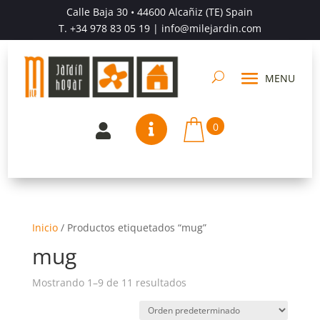
Calle Baja 30 • 44600 Alcañiz (TE) Spain
T.
+34 978 83 05 19
| info@milejardin.com
0


Inicio
/
Productos etiquetados “mug”
mug
Mostrando 1–9 de 11 resultados