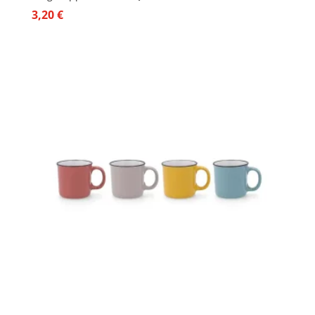
3,20
€