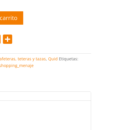
carrito
Pi
C
nt
o
er
m
afeteras, teteras y tazas
,
Quid
Etiquetas:
e
p
shopping_menaje
st
ar
tir