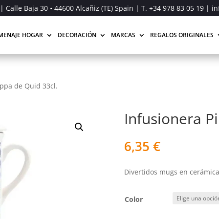
| Calle Baja 30 • 44600 Alcañiz (TE) Spain | T.
+34 978 83 05 19
| in
MENAJE HOGAR
DECORACIÓN
MARCAS
REGALOS ORIGINALES
ippa de Quid 33cl.
Infusionera P
6,35
€
Divertidos mugs en cerámica 
Color