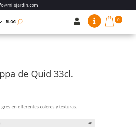
fo@milejardin.com
0


BLOG
ippa de Quid 33cl.
gres en diferentes colores y texturas.