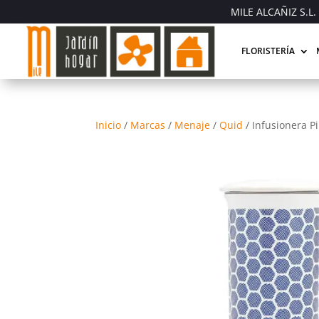
MILE ALCAÑIZ S.L. 
FLORISTERÍA
Inicio
/
Marcas
/
Menaje
/
Quid
/
Infusionera P