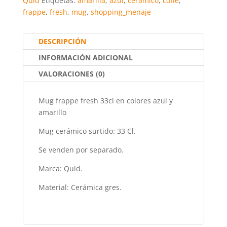
e
er
l
s
e
p
Quid
Etiquetas:
amarilla
,
azul
,
cerámico
,
coffe
,
frappe
,
fresh
,
mug
,
shopping_menaje
b
A
st
ar
o
p
tir
DESCRIPCIÓN
o
p
INFORMACIÓN ADICIONAL
k
VALORACIONES (0)
Mug frappe fresh 33cl en colores azul y
amarillo
Mug cerámico surtido: 33 Cl.
Se venden por separado.
Marca: Quid.
Material: Cerámica gres.