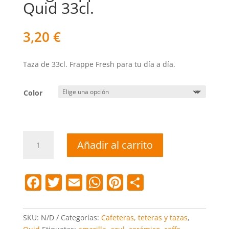
Quid 33cl.
3,20
€
Taza de 33cl. Frappe Fresh para tu día a día.
Color
Mug
Añadir al carrito
frappe
Fresh
de
F
T
E
W
Pi
C
Quid
a
w
m
h
nt
o
33cl.
cantidad
c
itt
ai
at
er
m
SKU:
N/D
Categorías:
Cafeteras, teteras y tazas
,