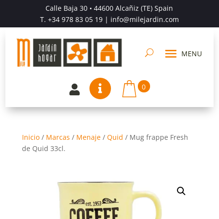
Calle Baja 30 • 44600 Alcañiz (TE) Spain
T.
+34 978 83 05 19
| info@milejardin.com
0


Inicio
/
Marcas
/
Menaje
/
Quid
/
Mug frappe Fresh
de Quid 33cl.