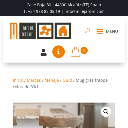
Calle Baja 30 • 44600 Alcañiz (TE) Spain
T.
+34 978 83 05 19
| info@milejardin.com
0


Inicio
/
Marcas
/
Menaje
/
Quid
/
Mug gres frappe
colorado 33cl.