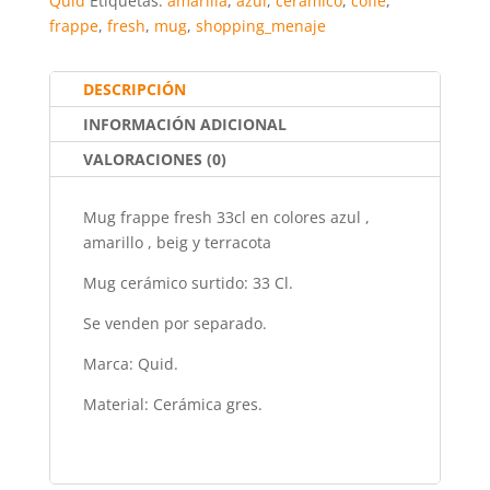
e
er
l
s
e
p
Quid
Etiquetas:
amarilla
,
azul
,
cerámico
,
coffe
,
frappe
,
fresh
,
mug
,
shopping_menaje
b
A
st
ar
o
p
tir
DESCRIPCIÓN
o
p
INFORMACIÓN ADICIONAL
k
VALORACIONES (0)
Mug frappe fresh 33cl en colores azul ,
amarillo , beig y terracota
Mug cerámico surtido: 33 Cl.
Se venden por separado.
Marca: Quid.
Material: Cerámica gres.