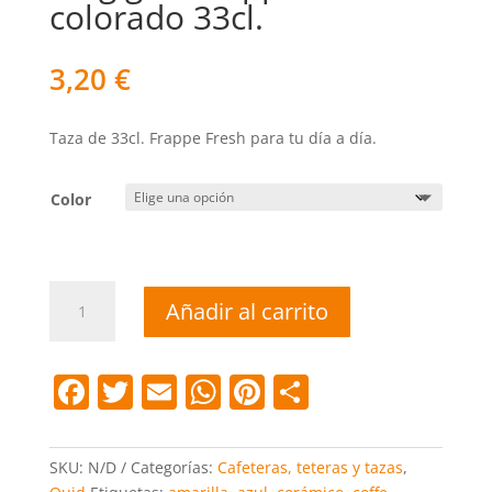
colorado 33cl.
3,20
€
Taza de 33cl. Frappe Fresh para tu día a día.
Color
Mug
Añadir al carrito
gres
frappe
colorado
F
T
E
W
Pi
C
33cl.
a
w
m
h
nt
o
cantidad
c
itt
ai
at
er
m
SKU:
N/D
Categorías:
Cafeteras, teteras y tazas
,