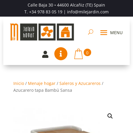
Calle Baja 30 • 44600 Alcañiz (TE) Spain
T.
+34 978 83 05 19
| info@milejardin.com
0


Inicio
/
Menaje hogar
/
Saleros y Azucareros
/
Azucarero tapa Bambú Sansa