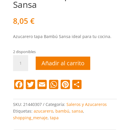
Sansa
8,05
€
Azucarero tapa Bambú Sansa ideal para tu cocina.
2 disponibles
Azucarero
Añadir al carrito
tapa
Bambú
Sansa
F
T
E
W
Pi
C
cantidad
a
w
m
h
nt
o
c
itt
ai
at
er
m
SKU:
21440307
Categoría:
Saleros y Azucareros
e
er
l
s
e
p
Etiquetas:
azucarero
,
bambú
,
sansa
,
shopping_menaje
,
tapa
b
A
st
ar