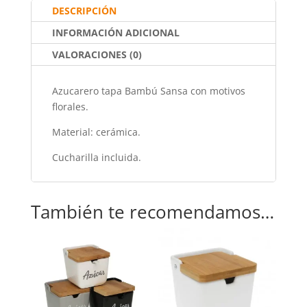
o
p
tir
DESCRIPCIÓN
o
p
INFORMACIÓN ADICIONAL
k
VALORACIONES (0)
Azucarero tapa Bambú Sansa con motivos
florales.
Material: cerámica.
Cucharilla incluida.
También te recomendamos…