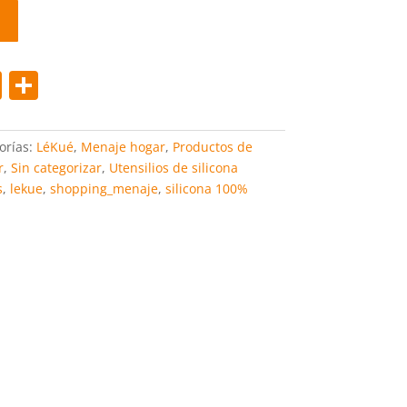
Pi
C
nt
o
er
m
orías:
LéKué
,
Menaje hogar
,
Productos de
e
p
r
,
Sin categorizar
,
Utensilios de silicona
s
,
lekue
,
shopping_menaje
,
silicona 100%
st
ar
tir