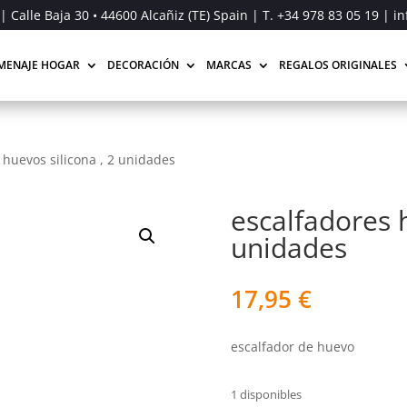
| Calle Baja 30 • 44600 Alcañiz (TE) Spain | T.
+34 978 83 05 19
| in
MENAJE HOGAR
DECORACIÓN
MARCAS
REGALOS ORIGINALES
 huevos silicona , 2 unidades
escalfadores h
unidades
17,95
€
escalfador de huevo
1 disponibles