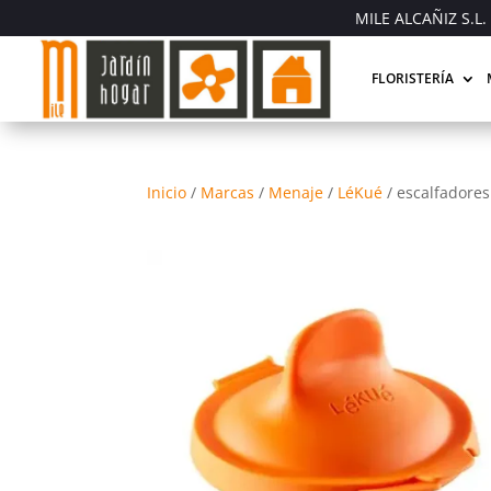
MILE ALCAÑIZ S.L. 
FLORISTERÍA
Inicio
/
Marcas
/
Menaje
/
LéKué
/
escalfadores