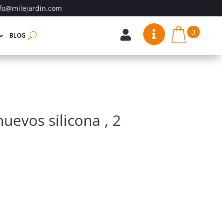
fo@milejardin.com
0


BLOG
uevos silicona , 2