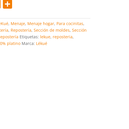
Pi
C
nt
o
er
m
éKué
,
Menaje
,
Menaje hogar
,
Para cocinitas
,
e
p
ería
,
Repostería
,
Sección de moldes
,
Sección
repostería
Etiquetas:
lekue
,
reposteria
,
st
ar
00% platino
Marca:
Lékué
tir