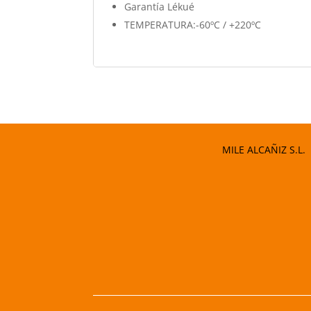
Garantía Lékué
TEMPERATURA:
-60ºC / +220ºC
MILE ALCAÑIZ S.L.