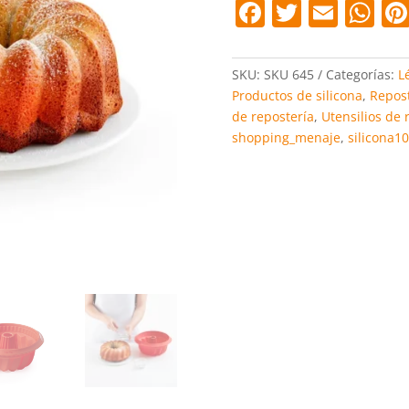
F
T
E
W
a
w
m
h
c
itt
ai
at
SKU:
SKU 645
Categorías:
L
e
er
l
s
Productos de silicona
,
Repost
de repostería
,
Utensilios de 
b
A
shopping_menaje
,
silicona1
o
p
o
p
k