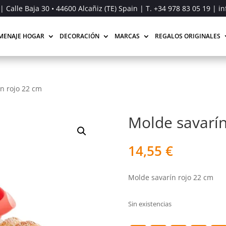
| Calle Baja 30 • 44600 Alcañiz (TE) Spain | T.
+34 978 83 05 19
| in
MENAJE HOGAR
DECORACIÓN
MARCAS
REGALOS ORIGINALES
n rojo 22 cm
Molde savarín
14,55
€
Molde savarín rojo 22 cm
Sin existencias