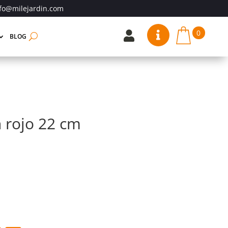
fo@milejardin.com
0


BLOG
 rojo 22 cm