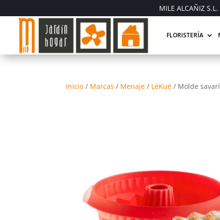
MILE ALCAÑIZ S.L. 
FLORISTERÍA
Inicio
/
Marcas
/
Menaje
/
LéKué
/
Molde savarí