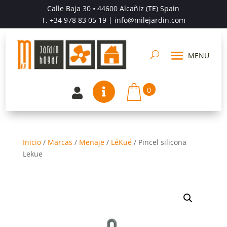
Calle Baja 30 • 44600 Alcañiz (TE) Spain
T.
+34 978 83 05 19
| info@milejardin.com
0


Inicio
/
Marcas
/
Menaje
/
LéKué
/
Pincel silicona
Lekue