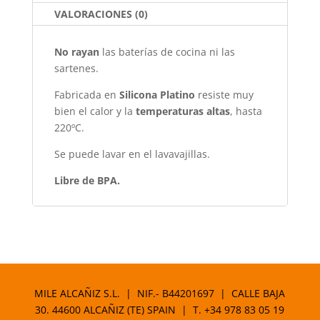
k
VALORACIONES (0)
No rayan
las baterías de cocina ni las
sartenes.
Fabricada en
Silicona Platino
resiste muy
bien el calor y la
temperaturas altas
, hasta
220ºC.
Se puede lavar en el lavavajillas.
Libre de BPA.
MILE ALCAÑIZ S.L. | NIF.- B44201697 | CALLE BAJA
30. 44600 ALCAÑIZ (TE) SPAIN | T.
+34 978 83 05 19