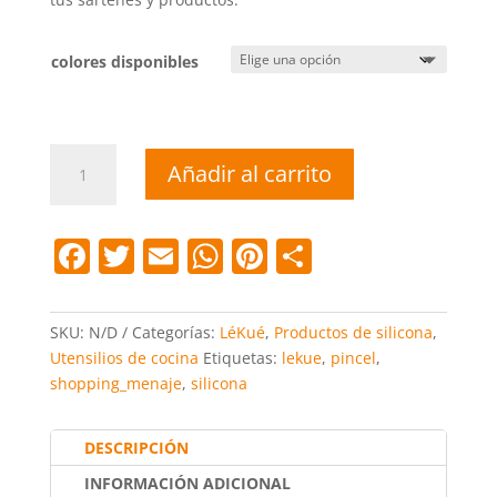
colores disponibles
Pincel
Añadir al carrito
silicona
Lekue
cantidad
F
T
E
W
Pi
C
a
w
m
h
nt
o
c
itt
ai
at
er
m
SKU:
N/D
Categorías:
LéKué
,
Productos de silicona
,
e
er
l
s
e
p
Utensilios de cocina
Etiquetas:
lekue
,
pincel
,
shopping_menaje
,
silicona
b
A
st
ar
o
p
tir
DESCRIPCIÓN
o
p
INFORMACIÓN ADICIONAL