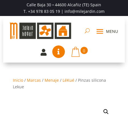
Calle Baja 30 • 44600 Alcañiz (TE) Spain
T.
+34 978 83 05 19
| info@milejardin.com
0


Inicio
/
Marcas
/
Menaje
/
LéKué
/
Pinzas silicona
Lekue