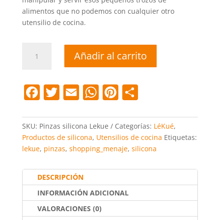
alimentos que no podemos con cualquier otro
utensilio de cocina.
Pinzas
Añadir al carrito
silicona
Lekue
cantidad
F
T
E
W
Pi
C
a
w
m
h
nt
o
c
itt
ai
at
er
m
SKU:
Pinzas silicona Lekue
Categorías:
LéKué
,
e
er
l
s
e
p
Productos de silicona
,
Utensilios de cocina
Etiquetas:
lekue
,
pinzas
,
shopping_menaje
,
silicona
b
A
st
ar
o
p
tir
DESCRIPCIÓN
o
p
INFORMACIÓN ADICIONAL
k
VALORACIONES (0)